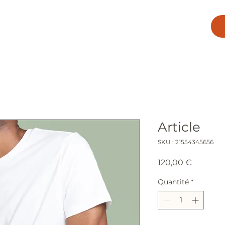
TÉTICIENNE DU SPORT 🍽️
Article
SKU : 21554345656
Prix
120,00 €
Quantité
*