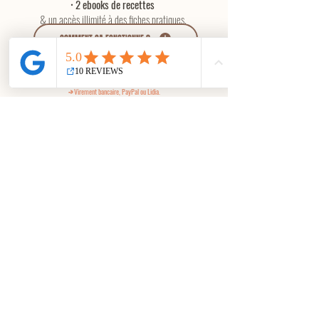
•
2 e
books de recettes
& un accès illimité à des fiches pratiques.
COMMENT ÇA FONCTIONNE ?
Pour le paiement (cela fonctionne pour les deux prestations) tu as la possibilité de
sélectionner l'option qui te conviens le mieux.
Virement
bancaire, PayPal ou Lidia.
->
TU PEUX AUSSI COMMENCER
GRATUITEMENT AVEC MOI !
Réserve ton appel de
15 minutes
gratuit
Tu peux
me laisser un message
en m'expliquant brièvement
ta situation et
nous fixerons ensemble la date de l'appel
!