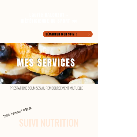
Laurie BALOUZAT -
DIÉTÉTICIENNE DU SPORT 🍽️
DÉMARRER MON SUIVI !
MES SERVICES
PRESTATIONS SOUMISES AU REMBOURSEMENT MUTUELLE
100% à distance ! 👩🏻‍💻
SUIVI NUTRITION