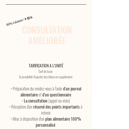
100% à distance ! 👩🏻‍💻
CONSULTATION
AMÉLIORÉE
TARIFICATION A L'UNITÉ
Tarif de base
& possibilité d'ajouter des bilans en supplément.
• Préparation du rendez-vous à l'aide
d
'un journal
alimentaire
et
d'
un questionnaire
•
La consultation
(appel ou v
isio)
• Réception d'un
résumé des points importants
à
retenir
• Mise à disposition d'un
plan alimentaire 100%
personnalisé