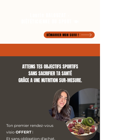
Laurie BALOUZAT -
DIÉTÉTICIENNE DU SPORT 🍽️
DÉMARRER MON SUIVI !
ATTEINS TES OBJECTIFS SPORTIFS
SANS SACRIFIER TA SANTÉ
GRÂCE A UNE NUTRITION SUR-MESURE.
Ton premier rendez-vous
visio
OFFERT
❕
Et sans
obligation d'achat.