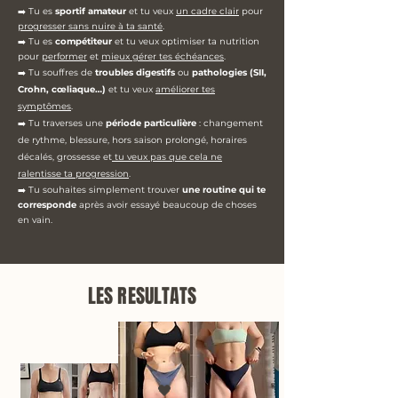
➡️ Tu es
sportif amateur
et tu veux
un cadre clair
pour
progresser sans nuire à ta santé
.
➡️ Tu es
compétiteur
et tu veux optimiser ta nutrition
pour
performer
et
mieux gérer tes échéances
.
➡️ Tu souffres de
troubles digestifs
ou
pathologies (SII,
Crohn, cœliaque…)
et tu veux
améliorer tes
symptômes
.
➡️ Tu traverses une
période particulière
:
changement
de rythme, blessure, hors saison prolongé, horaires
décalés, grossesse et
tu veux pas que cela ne
ralentisse ta progression
.
➡️ Tu souhaites simplement trouver
une routine qui te
corresponde
après avoir essayé beaucoup de choses
en vain.
LES RESULTATS
🖤