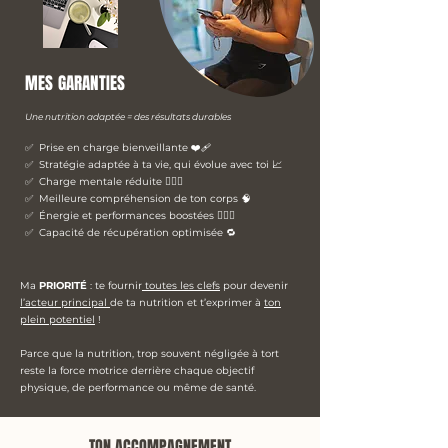
MES GARANTIES
Une nutrition adaptée = des résultats durables
✅ Prise en charge bienveillante ❤️‍🩹
✅ Stratégie
adaptée à ta vie, qui évolue avec toi 📈
✅ Charge mentale réduite 🧘🏻‍♀️
✅ Meilleure compréhension de ton corps 🧠
✅ Énergie et performances boostées 🏋🏼‍♀️
✅ Capacité de récupération optimisée 🔁
Ma
PRIORITÉ
: te fournir
toutes les clefs
pour devenir
l’acteur principa
l
de ta nutrition et t’exprimer à
ton
plein potentiel
!
Parce que la nutrition, trop souvent négligée à tort
reste la force motrice derrière chaque objectif
physique, de performance ou même de santé.
TON ACCOMPAGNEMENT