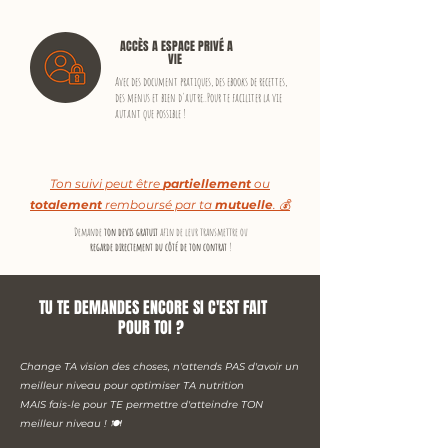
ACCÈS A ESPACE PRIVÉ
A
VIE
Avec des document pratiques, des ebooks de recettes,
des menus et bien d'autre..
Pour te faciliter la vie
autant que possible !
Ton suivi peut être
partiellement
ou
totalement
remboursé par ta
mutuelle
. 💰
Demande
ton devis gratuit
afin de leur transmettre ou
regarde directement du côté de ton contrat
!
TU TE DEMANDES ENCORE SI C'EST FAIT
POUR TOI ?
Change TA vision des choses, n'attends PAS d'avoir un
meilleur niveau pour
optimiser
TA nutrition
MAIS fais-le pour TE
permettre d'atteindre TON
meilleur niveau ! 🍽️