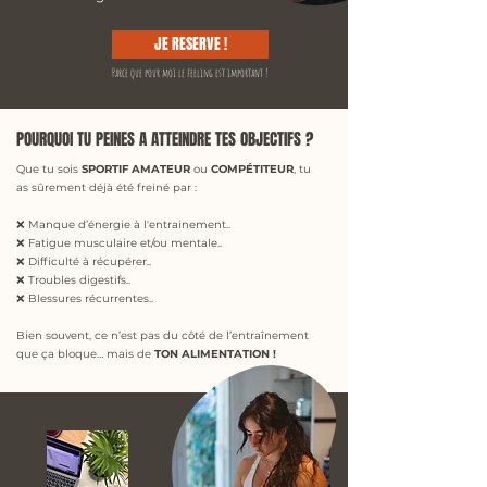
JE RESERVE !
Parce que pour moi le feeling est important !
POURQUOI TU PEINES A ATTEINDRE TES OBJECTIFS ?
Que tu sois
SPORTIF AMATEUR
ou
COMPÉTITEUR
, tu
as sûrement déjà été freiné par :
❌ Manque d’énergie à l'entrainement..
❌ Fatigue musculaire et/ou mentale..
❌ Difficulté à récupérer..
❌ Troubles digestifs..
❌ Blessures récurrentes..
Bien souvent, ce n’est pas du côté de l’entraînement
que ça bloque… mais de
TON ALIMENTATION !