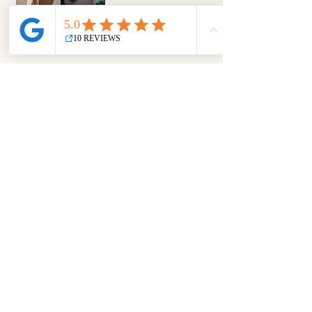
QUI SUIS-JE ? 🤎
Moi, c’est Laurie !
Diététicienne diplômée depuis 4 ans,
passionnée
…
mais surtout
sportive
.
Depuis aussi longtemps que je m’en souvienne, la
nutrition a naturellement pris une place importante
dans ma vie, en lien avec ma pratique sportive.
N’ayant jamais vraiment réussi à choisir une seule
discipline, je me considère aujourd’hui
comme
une athlète hybride
à mes heures
perdues (tu sais, bonne partout mais
excellente nulle part 😋) !
C’est d’ailleurs ce qui m’a poussée à m’intéresser de
près à la nutrition sportive, dans une quête
d’optimisation à travers ces différentes disciplines.