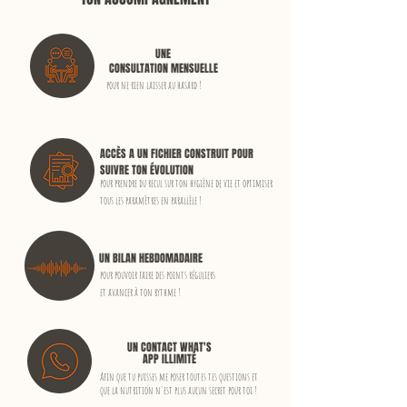
UNE
CONSULTATION
MENSUELLE
pour ne rien laisser au hasard !
ACCÈS A UN FICHIER
CONSTRUIT POUR
SUIVRE TON ÉVOLUTION
pour prendre du recul sur
ton hygiène de vie et optimiser
tous les paramètres
en parallèle !
UN BILAN
HEBDOMADAIRE
pour pouvoir faire des points réguliers
et avancer à ton rythme !
UN CONTACT
WHAT'S
APP
ILLIMITÉ
Afin que tu puisses me poser toutes tes questions et
que la nutrition n'est plus aucun secret pour toi !